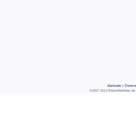
Startseite
>
Österre
©2007-2013 ReiseWeltAtla