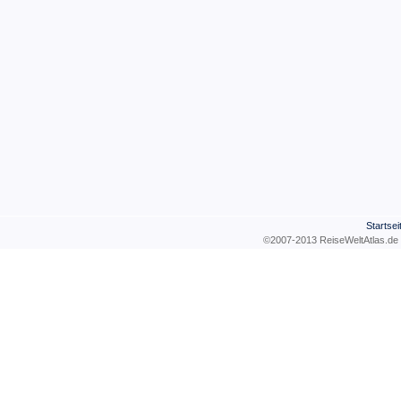
Startsei
©2007-2013 ReiseWeltAtla