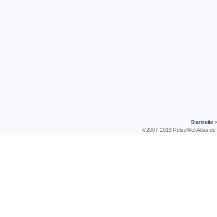
Startseite
©2007-2013 ReiseWeltAtla