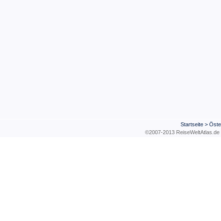
Startseite
>
Öste
©2007-2013 ReiseWeltAtla