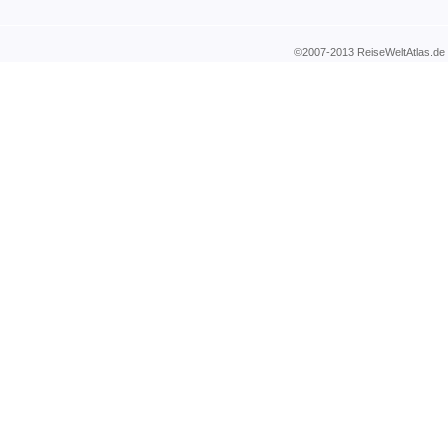
©2007-2013 ReiseWeltAtla