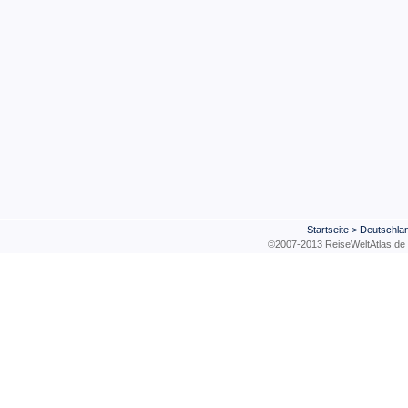
Startseite
>
Deutschla
©2007-2013 ReiseWeltAtla