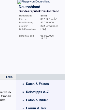
Deutschland
Bundesrepublik Deutschland
Hauptstadt
Berlin
Fläche
357.027 kmÂ²
Bevölkerung
82.716.000
pro km²
232 Einwohner
BIP/Einwohner
US-$
Datum & Zeit
08.08.2026
18:29
Login
« Daten & Fakten
» Reisetipps A–Z
ankfurt-
d Graben
» Fotos & Bilder
turm.
» Forum & Talk