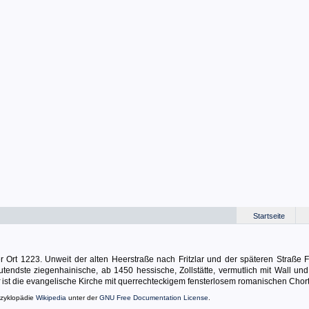
Startseite
 Ort 1223. Unweit der alten Heerstraße nach Fritzlar und der späteren Straße Fr
endste ziegenhainische, ab 1450 hessische, Zollstätte, vermutlich mit Wall un
ist die evangelische Kirche mit querrechteckigem fensterlosem romanischen Chor
nzyklopädie
Wikipedia
unter der
GNU Free Documentation License
.