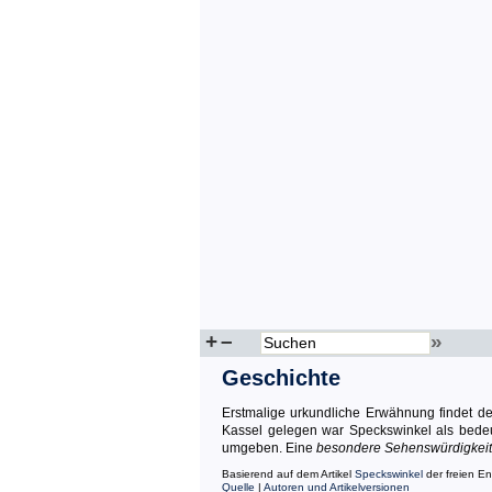
+
–
»
Geschichte
Erstmalige urkundliche Erwähnung findet der
Kassel gelegen war Speckswinkel als bedeut
umgeben. Eine
besondere Sehenswürdigkeit
Basierend auf dem Artikel
Speckswinkel
der freien E
Quelle
|
Autoren und Artikelversionen