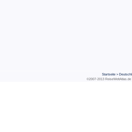
Startseite
>
Deutsch
©2007-2013 ReiseWeltAtla