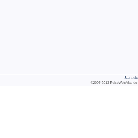
Startseit
©2007-2013 ReiseWeltAtla