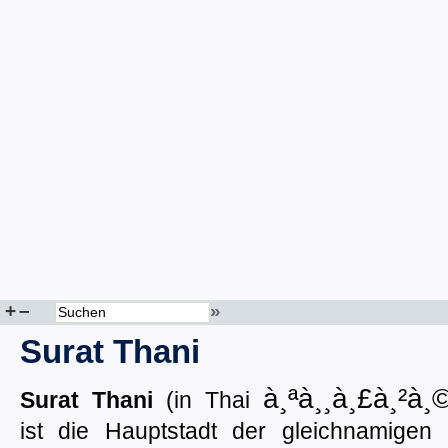
+
–
»
Surat Thani
à¸ªà¸¸à¸£à¸²à
Surat Thani
(in Thai
ist die Hauptstadt der gleichnamigen