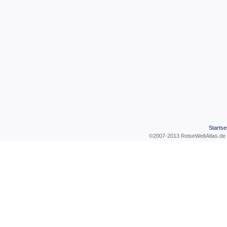
Startse
©2007-2013 ReiseWeltAtla