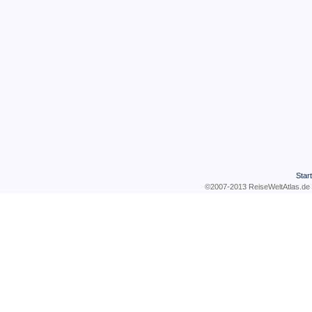
Start
©2007-2013 ReiseWeltAtla