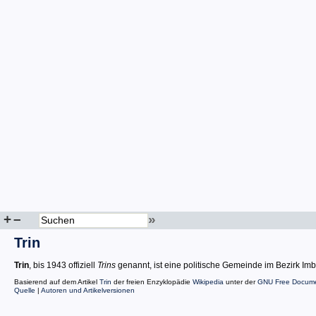
+
–
»
Trin
Trin
, bis 1943 offiziell
Trins
genannt, ist eine politische Gemeinde im Bezirk I
Basierend auf dem Artikel
Trin
der freien Enzyklopädie
Wikipedia
unter der
GNU Free Docume
Quelle
|
Autoren und Artikelversionen