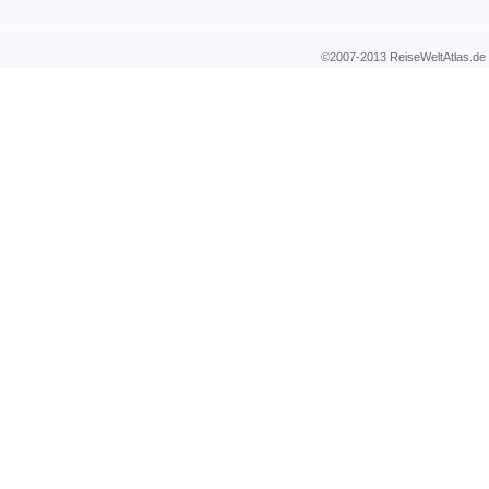
©2007-2013 ReiseWeltAtla