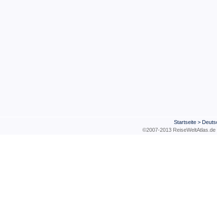
Startseite
>
Deuts
©2007-2013 ReiseWeltAtla