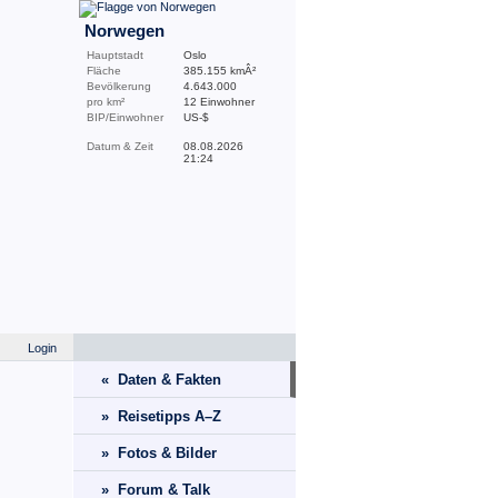
Norwegen
Hauptstadt
Oslo
Fläche
385.155 kmÂ²
Bevölkerung
4.643.000
pro km²
12 Einwohner
BIP/Einwohner
US-$
Datum & Zeit
08.08.2026
21:24
Login
« Daten & Fakten
» Reisetipps A–Z
» Fotos & Bilder
» Forum & Talk