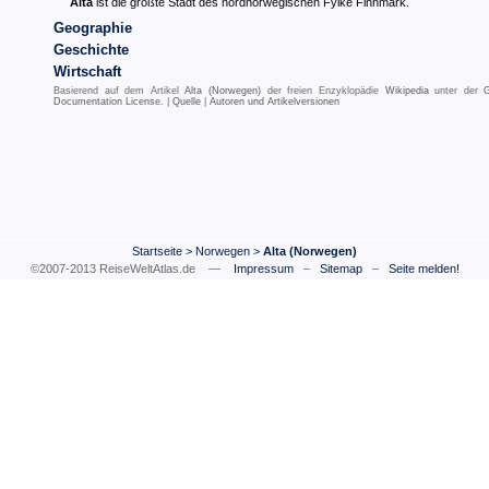
Alta
ist die größte Stadt des nordnorwegischen Fylke Finnmark.
Geographie
Geschichte
Wirtschaft
Basierend auf dem Artikel
Alta (Norwegen)
der freien Enzyklopädie
Wikipedia
unter der
Documentation License
. |
Quelle
|
Autoren und Artikelversionen
Startseite
>
Norwegen
>
Alta (Norwegen)
©2007-2013 ReiseWeltAtlas.de —
Impressum
–
Sitemap
–
Seite melden!