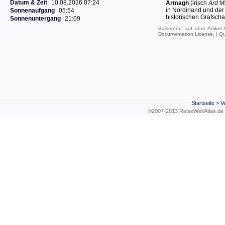
Datum & Zeit
10.08.2026 07:24
Armagh
(irisch
Ard M
in Nordirland und de
Sonnenaufgang
05:54
historischen Grafschaf
Sonnenuntergang
21:09
Basierend auf dem Artikel
Documentation License
. |
Qu
Startseite
>
V
©2007-2013 ReiseWeltAtla