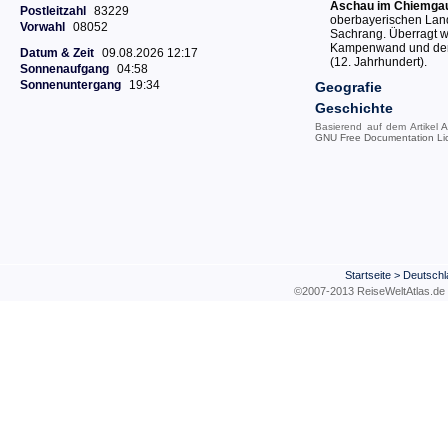
Aschau im Chiemga
Postleitzahl
83229
oberbayerischen Land
Vorwahl
08052
Sachrang. Überragt w
Kampenwand und dem 
Datum & Zeit
09.08.2026 12:17
(12. Jahrhundert).
Sonnenaufgang
04:58
Sonnenuntergang
19:34
Geografie
Geschichte
Basierend auf dem Artikel
A
GNU Free Documentation Li
Startseite
>
Deutschl
©2007-2013 ReiseWeltAtla