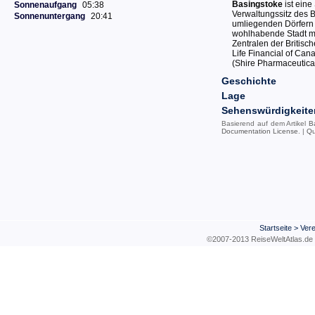
Basingstoke
ist eine
Sonnenaufgang
05:38
Verwaltungssitz des 
Sonnenuntergang
20:41
umliegenden Dörfern 
wohlhabende Stadt mit
Zentralen der Britis
Life Financial of Ca
(Shire Pharmaceutical
Geschichte
Lage
Sehenswürdigkeite
Basierend auf dem Artikel
B
Documentation License
. |
Qu
Startseite
>
Vere
©2007-2013 ReiseWeltAtla