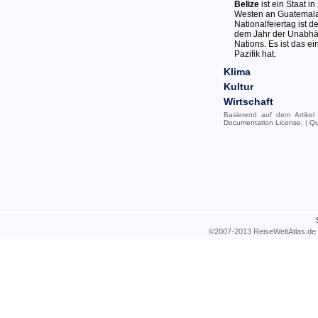
Belize
ist ein Staat i
Westen an Guatemala. 
Nationalfeiertag ist 
dem Jahr der Unabhän
Nations. Es ist das e
Pazifik hat.
Klima
Kultur
Wirtschaft
Basierend auf dem Artike
Documentation License
. |
Qu
©2007-2013 ReiseWeltAtla