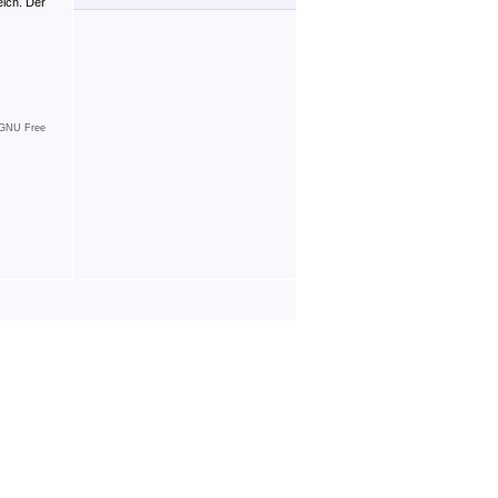
eich. Der
GNU Free