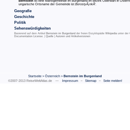
Bernstein
ist eine Marktgemeinde im Burgenland im Bezirk Oberwart in Österr
ungarische Ortsname der Gemeinde ist
BorostyÃ¡nkÅ‘
.
Geografie
Geschichte
Politik
Sehenswürdigkeiten
Basierend auf dem Artikel
Bernstein im Burgenland
der freien Enzyklopädie
Wikipedia
unter der
Documentation License
. |
Quelle
|
Autoren und Artikelversionen
Startseite
>
Österreich
>
Bernstein im Burgenland
©2007-2013 ReiseWeltAtlas.de —
Impressum
–
Sitemap
–
Seite melden!