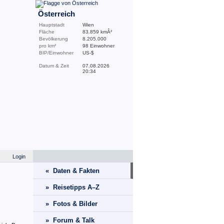
Österreich
Hauptstadt
Wien
Fläche
83.859 kmÂ²
Bevölkerung
8.205.000
pro km²
98 Einwohner
BIP/Einwohner
US-$
Datum & Zeit
07.08.2026
20:34
Login
« Daten & Fakten
» Reisetipps A–Z
» Fotos & Bilder
» Forum & Talk