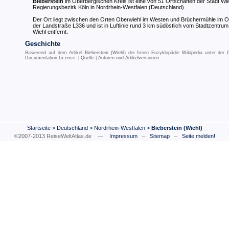
Bieberstein
im Oberbergischen Kreis ist eine von 51 Ortschaften der Stadt Wie
Regierungsbezirk Köln in Nordrhein-Westfalen (Deutschland).
Der Ort liegt zwischen den Orten Oberwiehl im Westen und Brüchermühle im O
der Landstraße L336 und ist in Luftlinie rund 3 km südöstlich vom Stadtzentru
Wiehl entfernt.
Geschichte
Basierend auf dem Artikel
Bieberstein (Wiehl)
der freien Enzyklopädie
Wikipedia
unter der
Documentation License
. |
Quelle
|
Autoren und Artikelversionen
Startseite
>
Deutschland
>
Nordrhein-Westfalen
>
Bieberstein (Wiehl)
©2007-2013 ReiseWeltAtlas.de —
Impressum
–
Sitemap
–
Seite melden!