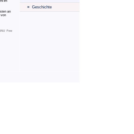
hl im
≡ Geschichte
sten an
m von
GNU Free