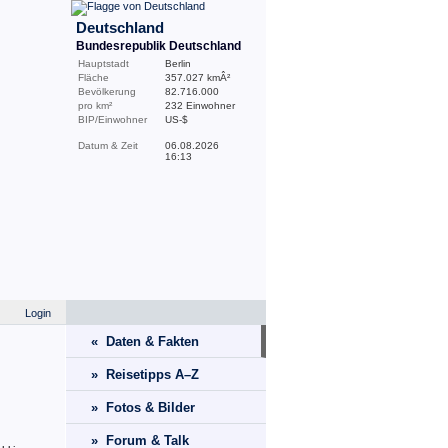
Deutschland
Bundesrepublik Deutschland
Hauptstadt
Berlin
Fläche
357.027 kmÂ²
Bevölkerung
82.716.000
pro km²
232 Einwohner
BIP/Einwohner
US-$
Datum & Zeit
06.08.2026
16:13
Login
« Daten & Fakten
» Reisetipps A–Z
» Fotos & Bilder
» Forum & Talk