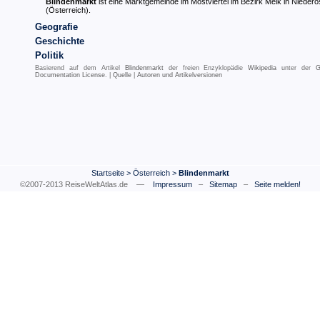
Blindenmarkt
ist eine Marktgemeinde im Mostviertel im Bezirk Melk in Niederö
(Österreich).
Geografie
Geschichte
Politik
Basierend auf dem Artikel
Blindenmarkt
der freien Enzyklopädie
Wikipedia
unter der
G
Documentation License
. |
Quelle
|
Autoren und Artikelversionen
Startseite
>
Österreich
>
Blindenmarkt
©2007-2013 ReiseWeltAtlas.de —
Impressum
–
Sitemap
–
Seite melden!