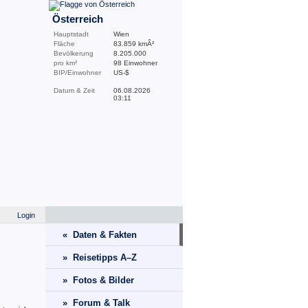
Österreich
Hauptstadt
Wien
Fläche
83.859 kmÂ²
Bevölkerung
8.205.000
pro km²
98 Einwohner
BIP/Einwohner
US-$
Datum & Zeit
06.08.2026
03:11
Login
« Daten & Fakten
» Reisetipps A–Z
» Fotos & Bilder
» Forum & Talk