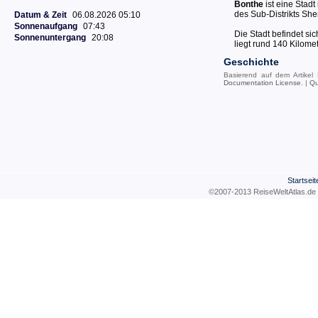
Bonthe
ist eine Stadt
des Sub-Distrikts She
Datum & Zeit
06.08.2026 05:10
Sonnenaufgang
07:43
Die Stadt befindet sic
Sonnenuntergang
20:08
liegt rund 140 Kilome
Geschichte
Basierend auf dem Artikel
Documentation License
. |
Qu
Startseit
©2007-2013 ReiseWeltAtla