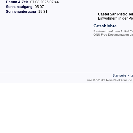
Datum & Zeit
07.08.2026 07:44
Sonnenaufgang
05:07
Sonnenuntergang
19:31
Castel San Pietro T
Einwohnern in der Pr
Geschichte
Basierend auf dem Artikel
Ca
GNU Free Documentation Li
Startseite
>
It
©2007-2013 ReiseWeltAtla