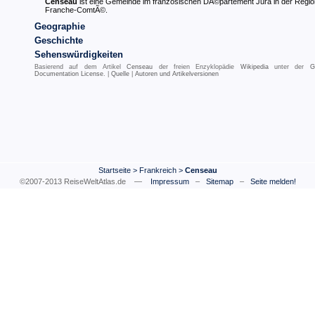
Censeau
ist eine Gemeinde im französischen DÃ©partement Jura in der Regio
Franche-ComtÃ©.
Geographie
Geschichte
Sehenswürdigkeiten
Basierend auf dem Artikel
Censeau
der freien Enzyklopädie
Wikipedia
unter der
G
Documentation License
. |
Quelle
|
Autoren und Artikelversionen
Startseite
>
Frankreich
>
Censeau
©2007-2013 ReiseWeltAtlas.de —
Impressum
–
Sitemap
–
Seite melden!