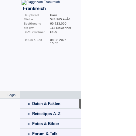
Frankreich
Hauptstadt
Paris
Fläche
543.965 kmÂ²
Bevölkerung
60.723.000
pro km²
112 Einwohner
BIP/Einwohner
US-$
Datum & Zeit
08.08.2026
15:05
Login
« Daten & Fakten
» Reisetipps A–Z
» Fotos & Bilder
» Forum & Talk