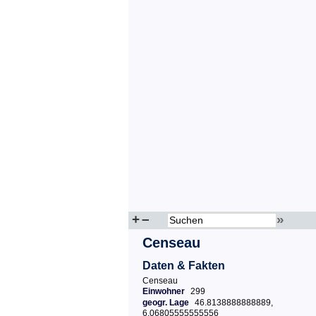
+
–
»
Censeau
Daten & Fakten
Censeau
Einwohner
299
geogr. Lage
46.8138888888889,
6.06805555555556