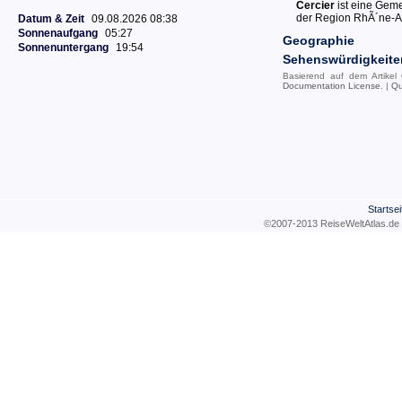
Cercier
ist eine Gem
der Region RhÃ´ne-A
Datum & Zeit
09.08.2026 08:38
Sonnenaufgang
05:27
Geographie
Sonnenuntergang
19:54
Sehenswürdigkeite
Basierend auf dem Artikel
Documentation License
. |
Qu
Startsei
©2007-2013 ReiseWeltAtla