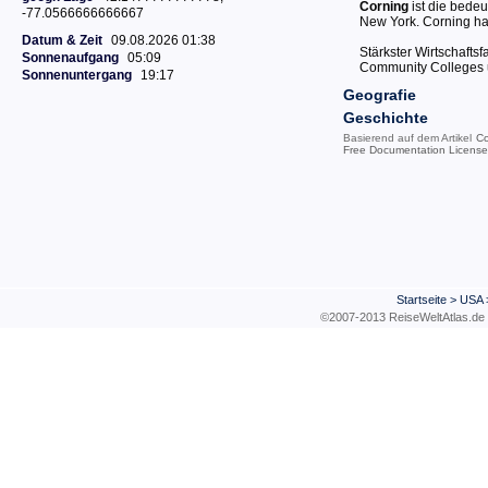
Corning
ist die bede
-77.0566666666667
New York. Corning ha
Datum & Zeit
09.08.2026 01:38
Stärkster Wirtschaftsfa
Sonnenaufgang
05:09
Community Colleges 
Sonnenuntergang
19:17
Geografie
Geschichte
Basierend auf dem Artikel
Co
Free Documentation License
Startseite
>
USA
©2007-2013 ReiseWeltAtla