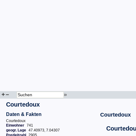
+
–
»
Courtedoux
Daten & Fakten
Courtedoux
Courtedoux
Einwohner
741
Courtedo
geogr. Lage
47.40973, 7.04307
Postleitzahl
2905