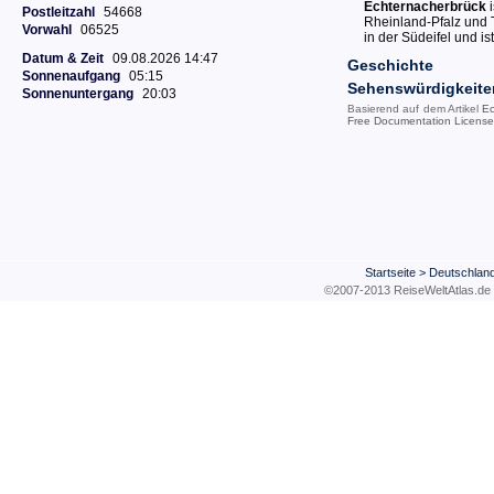
Echternacherbrück
i
Postleitzahl
54668
Rheinland-Pfalz und T
Vorwahl
06525
in der Südeifel und is
Datum & Zeit
09.08.2026 14:47
Geschichte
Sonnenaufgang
05:15
Sehenswürdigkeite
Sonnenuntergang
20:03
Basierend auf dem Artikel
Ec
Free Documentation License
Startseite
>
Deutschlan
©2007-2013 ReiseWeltAtla