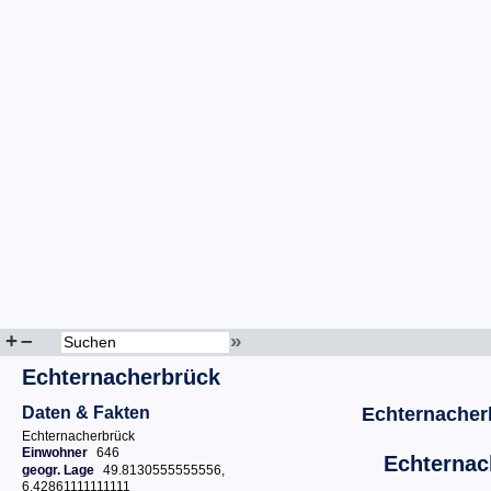
+
–
»
Echternacherbrück
Daten & Fakten
Echternacher
Echternacherbrück
Einwohner
646
Echternac
geogr. Lage
49.8130555555556,
6.42861111111111