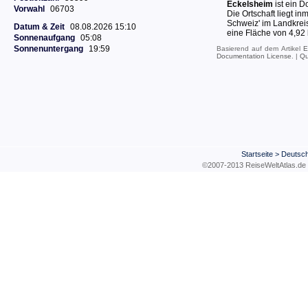
Eckelsheim
ist ein D
Vorwahl
06703
Die Ortschaft liegt i
Schweiz' im Landkrei
Datum & Zeit
08.08.2026 15:10
eine Fläche von 4,92
Sonnenaufgang
05:08
Sonnenuntergang
19:59
Basierend auf dem Artikel
E
Documentation License
. |
Qu
Startseite
>
Deutsch
©2007-2013 ReiseWeltAtla