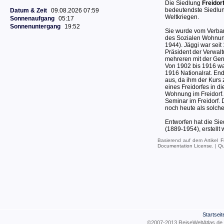
Die Siedlung
Freidor
bedeutendste Siedlun
Datum & Zeit
09.08.2026 07:59
Weltkriegen.
Sonnenaufgang
05:17
Sonnenuntergang
19:52
Sie wurde vom Verba
des Sozialen Wohnungs
1944). Jäggi war seit
Präsident der Verwal
mehreren mit der G
Von 1902 bis 1916 war
1916 Nationalrat. En
aus, da ihm der Kurs 
eines Freidorfes in d
Wohnung im Freidorf. 
Seminar im Freidorf.
noch heute als solche
Entworfen hat die Si
(1889-1954), erstellt
Basierend auf dem Artikel
F
Documentation License
. |
Qu
Startseit
©2007-2013 ReiseWeltAtla