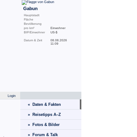
Gabun
Hauptstadt
Fläche
Bevölkerung
pro km²
Einwohner
BIP/Einwohner
US-$
Datum & Zeit
08.08.2026
11:09
Login
« Daten & Fakten
» Reisetipps A–Z
» Fotos & Bilder
» Forum & Talk