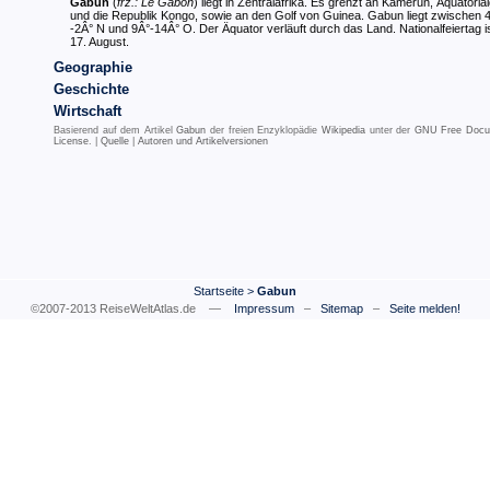
Gabun
(
frz.:
Le Gabon
) liegt in Zentralafrika. Es grenzt an Kamerun, Äquatoria
und die Republik Kongo, sowie an den Golf von Guinea. Gabun liegt zwischen 
-2Â° N und 9Â°-14Â° O. Der Äquator verläuft durch das Land. Nationalfeiertag i
17. August.
Geographie
Geschichte
Wirtschaft
Basierend auf dem Artikel
Gabun
der freien Enzyklopädie
Wikipedia
unter der
GNU Free Docu
License
. |
Quelle
|
Autoren und Artikelversionen
Startseite
>
Gabun
©2007-2013 ReiseWeltAtlas.de —
Impressum
–
Sitemap
–
Seite melden!