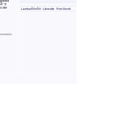
lguinea
4Â° S
st der
LambarÃ©nÃ©
Libreville
Port-Gentil
mentation