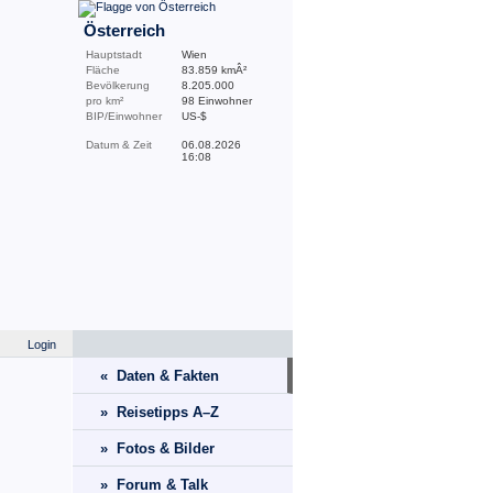
Österreich
Hauptstadt
Wien
Fläche
83.859 kmÂ²
Bevölkerung
8.205.000
pro km²
98 Einwohner
BIP/Einwohner
US-$
Datum & Zeit
06.08.2026
16:08
Login
« Daten & Fakten
» Reisetipps A–Z
» Fotos & Bilder
» Forum & Talk