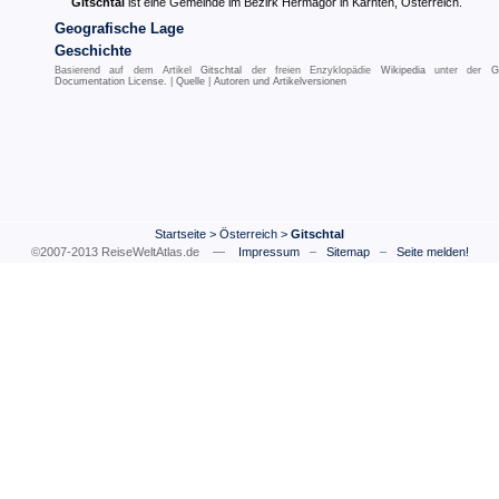
Gitschtal
ist eine Gemeinde im Bezirk Hermagor in Kärnten, Österreich.
Geografische Lage
Geschichte
Basierend auf dem Artikel
Gitschtal
der freien Enzyklopädie
Wikipedia
unter der
G
Documentation License
. |
Quelle
|
Autoren und Artikelversionen
Startseite
>
Österreich
>
Gitschtal
©2007-2013 ReiseWeltAtlas.de —
Impressum
–
Sitemap
–
Seite melden!