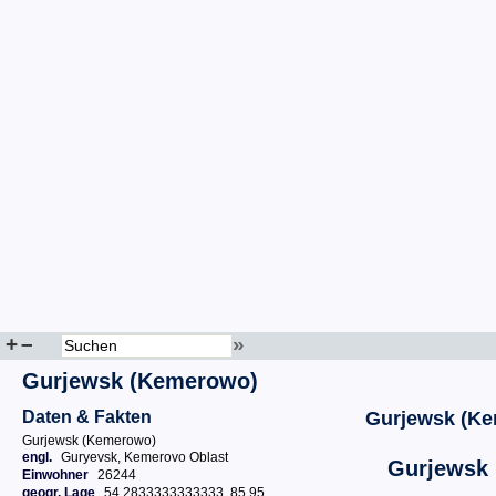
+
–
»
Gurjewsk (Kemerowo)
Daten & Fakten
Gurjewsk (K
Gurjewsk (Kemerowo)
engl.
Guryevsk, Kemerovo Oblast
Gurjewsk
Einwohner
26244
geogr. Lage
54.2833333333333, 85.95