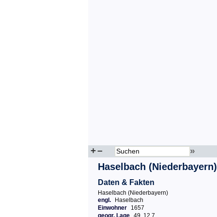
+
–
»
Haselbach (Niederbayern)
Daten & Fakten
Haselbach (Niederbayern)
engl.
Haselbach
Einwohner
1657
geogr. Lage
49, 12.7