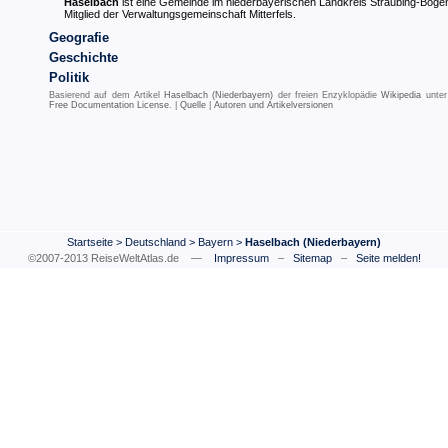
Haselbach
ist eine Gemeinde im niederbayerischen Landkreis Straubing-Boge
Mitglied der Verwaltungsgemeinschaft Mitterfels.
Geografie
Geschichte
Politik
Basierend auf dem Artikel
Haselbach (Niederbayern)
der freien Enzyklopädie
Wikipedia
unter
Free Documentation License
. |
Quelle
|
Autoren und Artikelversionen
Startseite
>
Deutschland
>
Bayern
>
Haselbach (Niederbayern)
©2007-2013 ReiseWeltAtlas.de —
Impressum
–
Sitemap
–
Seite melden!