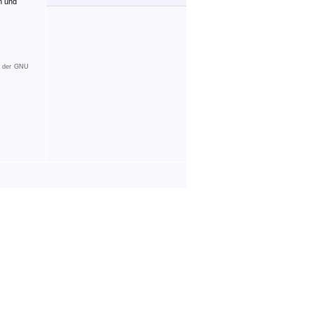
n und
 der
GNU