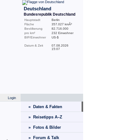
Deutschland
Bundesrepublik Deutschland
Hauptstadt
Berlin
Fläche
357.027 kmÂ²
Bevölkerung
82.716.000
pro km²
232 Einwohner
BIP/Einwohner
US-$
Datum & Zeit
07.08.2026
15:07
Login
« Daten & Fakten
» Reisetipps A–Z
» Fotos & Bilder
» Forum & Talk