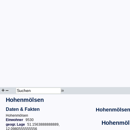
+
–
»
Hohenmölsen
Daten & Fakten
Hohenmölse
Hohenmölsen
Einwohner
9530
Hohenmöl
geogr. Lage
51.1563888888889,
12.0980555555556