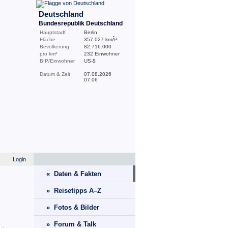
Deutschland
Bundesrepublik Deutschland
Hauptstadt
Berlin
Fläche
357.027 kmÂ²
Bevölkerung
82.716.000
pro km²
232 Einwohner
BIP/Einwohner
US-$
Datum & Zeit
07.08.2026
07:06
Login
« Daten & Fakten
» Reisetipps A–Z
» Fotos & Bilder
» Forum & Talk