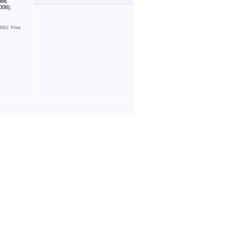
eis
006).
GNU Free