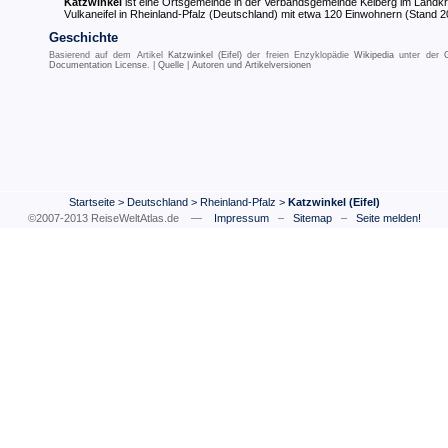
Katzwinkel
ist eine Ortsgemeinde in der Verbandsgemeinde Kelberg im Landkr
Vulkaneifel in Rheinland-Pfalz (Deutschland) mit etwa 120 Einwohnern (Stand 2
Geschichte
Basierend auf dem Artikel
Katzwinkel (Eifel)
der freien Enzyklopädie
Wikipedia
unter der
Documentation License
. |
Quelle
|
Autoren und Artikelversionen
Startseite
>
Deutschland
>
Rheinland-Pfalz
>
Katzwinkel (Eifel)
©2007-2013 ReiseWeltAtlas.de —
Impressum
–
Sitemap
–
Seite melden!