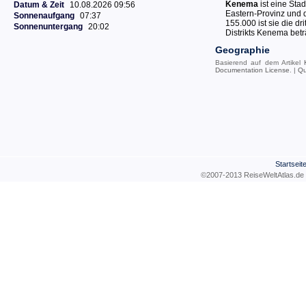
Kenema
ist eine Stad
Datum & Zeit
10.08.2026 09:56
Eastern-Provinz und 
Sonnenaufgang
07:37
155.000 ist sie die d
Sonnenuntergang
20:02
Distrikts Kenema betr
Geographie
Basierend auf dem Artikel
Documentation License
. |
Qu
Startseit
©2007-2013 ReiseWeltAtla