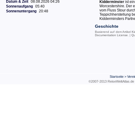
Datum & Zeit
08.08.2026 04:26
Kidderminster
ist ei
Worcestershire. Der
Sonnenaufgang
05:40
vom Fluss Stour durch
Sonnenuntergang
20:48
Teppichherstellung b
Kidderminsters Partne
Geschichte
Basierend auf dem Artikel
Ki
Documentation License
. |
Qu
Startseite
>
Verei
©2007-2013 ReiseWeltAtla