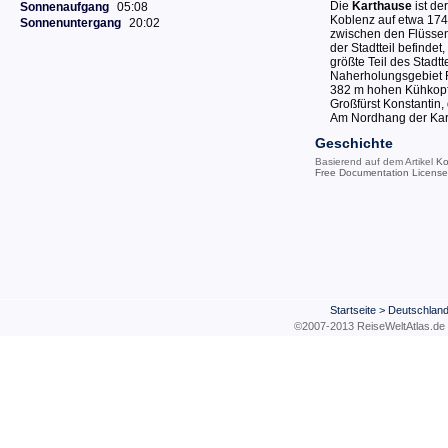
Die
Karthause
ist de
Sonnenaufgang
05:08
Koblenz auf etwa 174
Sonnenuntergang
20:02
zwischen den Flüsse
der Stadtteil befinde
größte Teil des Stadt
Naherholungsgebiet 
382 m hohen Kühkopf. 
Großfürst Konstantin,
Am Nordhang der Kart
Geschichte
Basierend auf dem Artikel
Ko
Free Documentation License
Startseite
>
Deutschlan
©2007-2013 ReiseWeltAtla