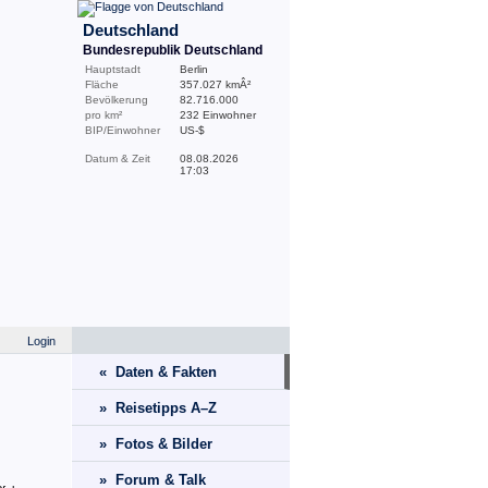
Deutschland
Bundesrepublik Deutschland
Hauptstadt
Berlin
Fläche
357.027 kmÂ²
Bevölkerung
82.716.000
pro km²
232 Einwohner
BIP/Einwohner
US-$
Datum & Zeit
08.08.2026
17:03
Login
« Daten & Fakten
» Reisetipps A–Z
» Fotos & Bilder
» Forum & Talk