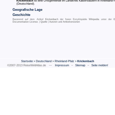
Krickenbach
ist eine Ortsgemeinde im Landkreis Kaiserslautern in Rheinland-P
(Deutschland).
Geografische Lage
Geschichte
Basierend auf dem Artikel
Krickenbach
der freien Enzyklopädie
Wikipedia
unter der
G
Documentation License
. |
Quelle
|
Autoren und Artikelversionen
Startseite
>
Deutschland
>
Rheinland-Pfalz
>
Krickenbach
©2007-2013 ReiseWeltAtlas.de —
Impressum
–
Sitemap
–
Seite melden!