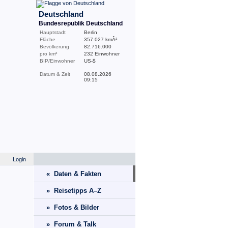
Deutschland
Bundesrepublik Deutschland
Hauptstadt
Berlin
Fläche
357.027 kmÂ²
Bevölkerung
82.716.000
pro km²
232 Einwohner
BIP/Einwohner
US-$
Datum & Zeit
08.08.2026
09:15
Login
« Daten & Fakten
» Reisetipps A–Z
» Fotos & Bilder
» Forum & Talk