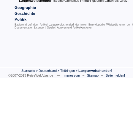
Langenwolschendorf
ist eine Gemeinde im thüringischen Landkreis Greiz.
Geographie
Geschichte
Politik
Basierend auf dem Artikel
Langenwolschendorf
der freien Enzyklopädie
Wikipedia
unter der
Documentation License
. |
Quelle
|
Autoren und Artikelversionen
Startseite
>
Deutschland
>
Thüringen
>
Langenwolschendorf
©2007-2013 ReiseWeltAtlas.de —
Impressum
–
Sitemap
–
Seite melden!