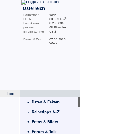
Österreich
Hauptstadt
Wien
Fläche
83.859 kmÂ²
Bevölkerung
8.205.000
pro km²
98 Einwohner
BIP/Einwohner
US-$
Datum & Zeit
07.08.2026
05:56
Login
« Daten & Fakten
» Reisetipps A–Z
» Fotos & Bilder
» Forum & Talk