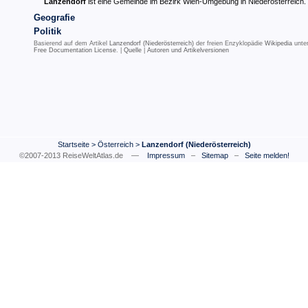
Lanzendorf
ist eine Gemeinde im Bezirk Wien-Umgebung in Niederösterreich.
Geografie
Politik
Basierend auf dem Artikel
Lanzendorf (Niederösterreich)
der freien Enzyklopädie
Wikipedia
unte
Free Documentation License
. |
Quelle
|
Autoren und Artikelversionen
Startseite
>
Österreich
>
Lanzendorf (Niederösterreich)
©2007-2013 ReiseWeltAtlas.de —
Impressum
–
Sitemap
–
Seite melden!