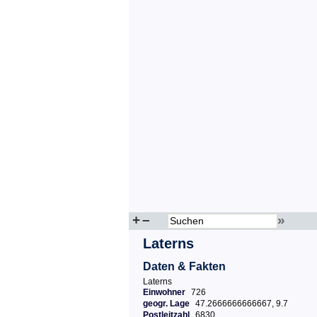
+
–
»
Laterns
Daten & Fakten
Laterns
Einwohner
726
geogr. Lage
47.2666666666667, 9.7
Postleitzahl
6830