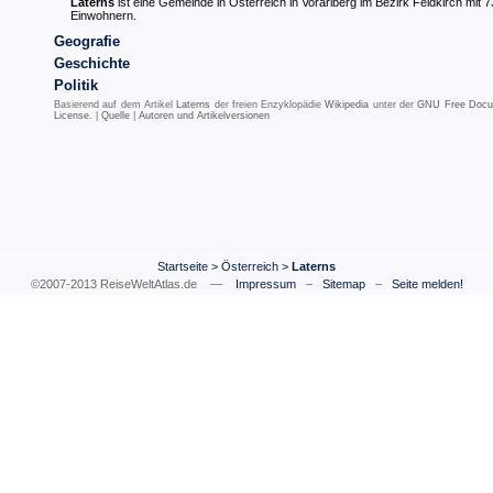
Laterns
ist eine Gemeinde in Österreich in Vorarlberg im Bezirk Feldkirch mit 
Einwohnern.
Geografie
Geschichte
Politik
Basierend auf dem Artikel
Laterns
der freien Enzyklopädie
Wikipedia
unter der
GNU Free Docu
License
. |
Quelle
|
Autoren und Artikelversionen
Startseite
>
Österreich
>
Laterns
©2007-2013 ReiseWeltAtlas.de —
Impressum
–
Sitemap
–
Seite melden!