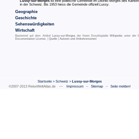
Lussy-sur-Morges
ist eine politische Gemeinde im Distrikt Morges des Kanto
in der Schweiz. Bis 1953 hiess die Gemeinde offiziell
Lussy
.
Geographie
Geschichte
Sehenswürdigkeiten
Wirtschaft
Basierend auf dem Artikel
Lussy-sur-Morges
der freien Enzyklopädie
Wikipedia
unter der
Documentation License
. |
Quelle
|
Autoren und Artikelversionen
Startseite
>
Schweiz
>
Lussy-sur-Morges
©2007-2013 ReiseWeltAtlas.de —
Impressum
–
Sitemap
–
Seite melden!