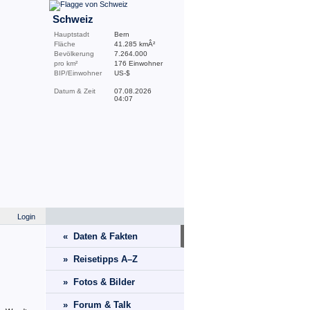
Schweiz
Hauptstadt
Bern
Fläche
41.285 kmÂ²
Bevölkerung
7.264.000
pro km²
176 Einwohner
BIP/Einwohner
US-$
Datum & Zeit
07.08.2026
04:07
Login
« Daten & Fakten
» Reisetipps A–Z
» Fotos & Bilder
» Forum & Talk