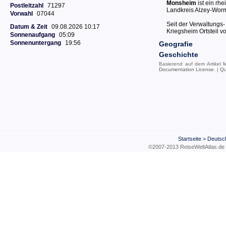
Monsheim
ist ein rh
Postleitzahl
71297
Landkreis Alzey-Worm
Vorwahl
07044
Seit der Verwaltungs
Datum & Zeit
09.08.2026 10:17
Kriegsheim Ortsteil 
Sonnenaufgang
05:09
Sonnenuntergang
19:56
Geografie
Geschichte
Basierend auf dem Artikel
Documentation License
. |
Qu
Startseite
>
Deutsc
©2007-2013 ReiseWeltAtla