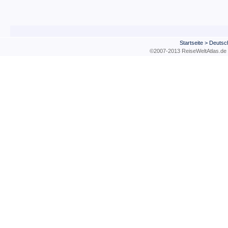
Startseite
>
Deutsc
©2007-2013 ReiseWeltAtla