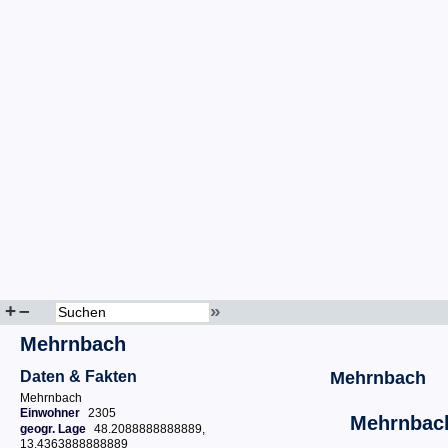
+
–
»
Mehrnbach
Daten & Fakten
Mehrnbach
Mehrnbach
Einwohner
2305
Mehrnbac
geogr. Lage
48.2088888888889,
13.4363888888889