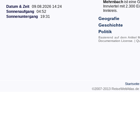
Mehrnbach
ist eine 
Innviertel mit 2.300 
Datum & Zeit
09.08.2026 14:24
Innkreis.
Sonnenaufgang
04:52
Sonnenuntergang
19:31
Geografie
Geschichte
Politik
Basierend auf dem Artikel
M
Documentation License
. |
Qu
Startseite
©2007-2013 ReiseWeltAtla