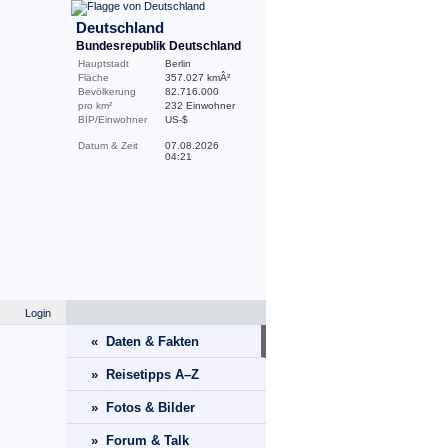
Deutschland
Bundesrepublik Deutschland
Hauptstadt
Berlin
Fläche
357.027 kmÂ²
Bevölkerung
82.716.000
pro km²
232 Einwohner
BIP/Einwohner
US-$
Datum & Zeit
07.08.2026
04:21
Login
« Daten & Fakten
» Reisetipps A–Z
» Fotos & Bilder
» Forum & Talk