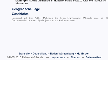
Mulfingen
ist eine Gemeinde im Hohenlohekreis etwa 10 Kilometer nordöstlich
Künzelsau.
Geografische Lage
Geschichte
Basierend auf dem Artikel
Mulfingen
der freien Enzyklopädie
Wikipedia
unter der
G
Documentation License
. |
Quelle
|
Autoren und Artikelversionen
Startseite
>
Deutschland
>
Baden-Württemberg
>
Mulfingen
©2007-2013 ReiseWeltAtlas.de —
Impressum
–
Sitemap
–
Seite melden!