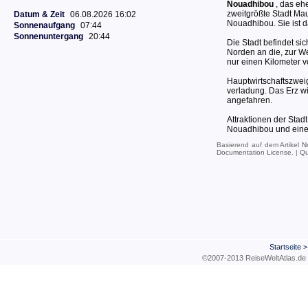
Nouadhibou
, das eh
zweitgrößte Stadt Ma
Datum & Zeit
06.08.2026 16:02
Nouadhibou. Sie ist d
Sonnenaufgang
07:44
Sonnenuntergang
20:44
Die Stadt befindet si
Norden an die, zur W
nur einen Kilometer v
Hauptwirtschaftszweig
verladung. Das Erz w
angefahren.
Attraktionen der Stadt
Nouadhibou und eine
Basierend auf dem Artikel
N
Documentation License
. |
Qu
Startseite
©2007-2013 ReiseWeltAtla