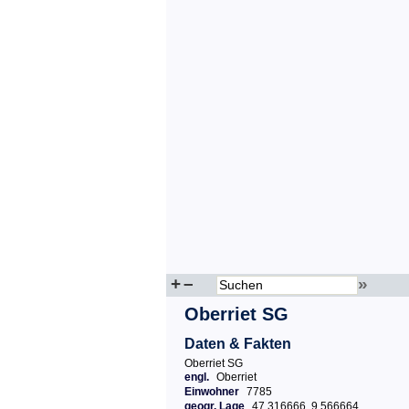
+
–
»
Oberriet SG
Daten & Fakten
Oberriet SG
engl.
Oberriet
Einwohner
7785
geogr. Lage
47.316666, 9.566664