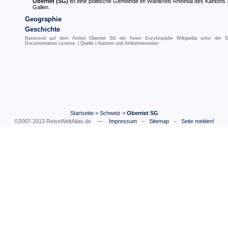
Oberriet (SG)
ist eine politische Gemeinde im Wahlkreis Rheintal des Kantons 
Gallen.
Geographie
Geschichte
Basierend auf dem Artikel
Oberriet SG
der freien Enzyklopädie
Wikipedia
unter der
G
Documentation License
. |
Quelle
|
Autoren und Artikelversionen
Startseite
>
Schweiz
>
Oberriet SG
©2007-2013 ReiseWeltAtlas.de —
Impressum
–
Sitemap
–
Seite melden!