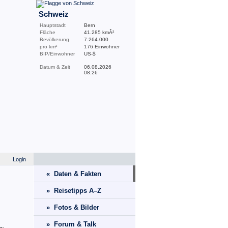
Schweiz
Hauptstadt
Bern
Fläche
41.285 kmÂ²
Bevölkerung
7.264.000
pro km²
176 Einwohner
BIP/Einwohner
US-$
Datum & Zeit
06.08.2026
08:26
Login
« Daten & Fakten
» Reisetipps A–Z
» Fotos & Bilder
» Forum & Talk